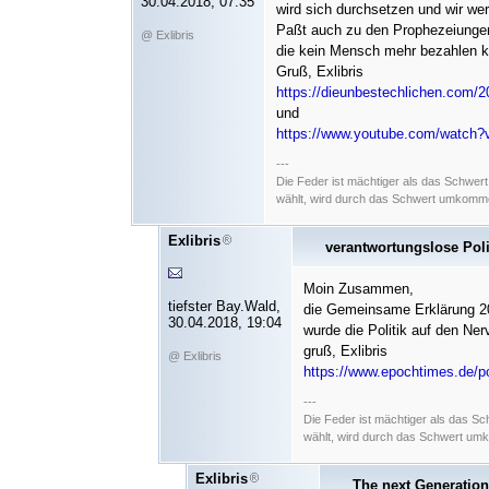
30.04.2018, 07:35
wird sich durchsetzen und wir w
Paßt auch zu den Prophezeiunge
@ Exlibris
die kein Mensch mehr bezahlen k
Gruß, Exlibris
https://dieunbestechlichen.com/2
und
https://www.youtube.com/watc
---
Die Feder ist mächtiger als das Schwer
wählt, wird durch das Schwert umkommen
Exlibris
verantwortungslose Pol
Moin Zusammen,
tiefster Bay.Wald,
die Gemeinsame Erklärung 20
30.04.2018, 19:04
wurde die Politik auf den Nerv
gruß, Exlibris
@ Exlibris
https://www.epochtimes.de/pol
---
Die Feder ist mächtiger als das S
wählt, wird durch das Schwert umk
Exlibris
The next Generation