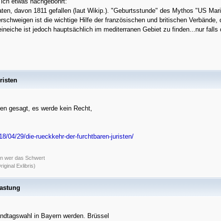
 ich etwas nachgebohrt:
daten, davon 1811 gefallen (laut Wikip.). "Geburtsstunde" des Mythos "US Mar
schweigen ist die wichtige Hilfe der französischen und britischen Verbände,
ineiche ist jedoch hauptsächlich im mediterranen Gebiet zu finden...nur falls 
risten
hren gesagt, es werde kein Recht,
8/04/29/die-rueckkehr-der-furchtbaren-juristen/
nn wer das Schwert
ginal Exlibris)
lastung
Landtagswahl in Bayern werden. Brüssel