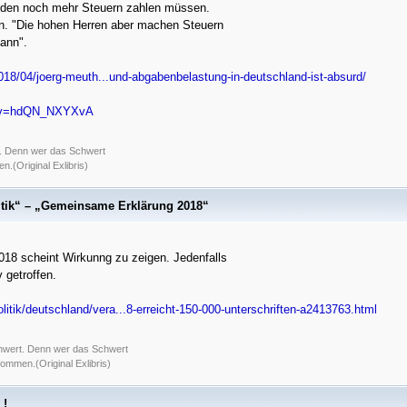
erden noch mehr Steuern zahlen müssen.
n. "Die hohen Herren aber machen Steuern
ann".
018/04/joerg-meuth...und-abgabenbelastung-in-deutschland-ist-absurd/
h?v=hdQN_NXYXvA
t. Denn wer das Schwert
.(Original Exlibris)
itik“ – „Gemeinsame Erklärung 2018“
18 scheint Wirkunng zu zeigen. Jedenfalls
 getroffen.
itik/deutschland/vera...8-erreicht-150-000-unterschriften-a2413763.html
chwert. Denn wer das Schwert
ommen.(Original Exlibris)
 !