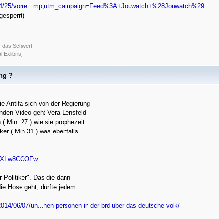
18/04/25/vorre...mp;utm_campaign=Feed%3A+Jouwatch+%28Jouwatch%29
gesperrt)
r das Schwert
 Exlibris)
ung ?
ie Antifa sich von der Regierung
enden Video geht Vera Lensfeld
( Min. 27 ) wie sie prophezeit
iker ( Min 31 ) was ebenfalls
=1bXLw8CCOFw
r Politiker". Das die dann
die Hose geht, dürfte jedem
2014/06/07/un...hen-personen-in-der-brd-uber-das-deutsche-volk/