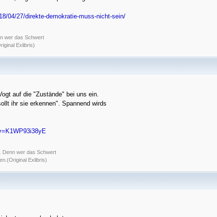
18/04/27/direkte-demokratie-muss-nicht-sein/
nn wer das Schwert
ginal Exlibris)
Vogt auf die "Zustände" bei uns ein.
sollt ihr sie erkennen". Spannend wirds
h?v=K1WP93i38yE
t. Denn wer das Schwert
.(Original Exlibris)