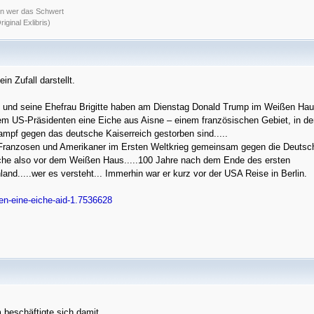
nn wer das Schwert
ginal Exlibris)
ein Zufall darstellt.
 und seine Ehefrau Brigitte haben am Dienstag Donald Trump im Weißen Ha
dem US-Präsidenten eine Eiche aus Aisne – einem französischen Gebiet, in d
ampf gegen das deutsche Kaiserreich gestorben sind.....
Franzosen und Amerikaner im Ersten Weltkrieg gemeinsam gegen die Deutsc
Eiche also vor dem Weißen Haus.....100 Jahre nach dem Ende des ersten
land.....wer es versteht... Immerhin war er kurz vor der USA Reise in Berlin.
zen-eine-eiche-aid-1.7536628
 beschäftigte sich damit,