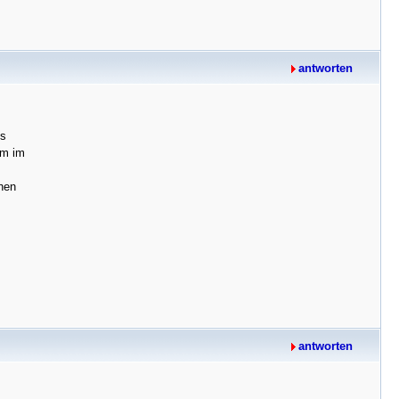
antworten
us
em im
hen
antworten