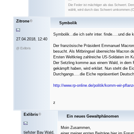
---
Die Feder ist mächtiger als das Schwert. De
wählt, wird durch das Schwert umkommen.(Ori
Zitrone
Symbolik
Symbolik...die ich sehr inter. finde.....und die k
27.04.2018, 12:40
Der französische Präsident Emmanuel Macron
@ Exlibris
besucht. Als Mitbringsel überreichte Macron 
Ersten Weltkrieg zahlreiche US-Soldaten im K
Der Setzling komme aus einem Wald, in dem 
gekämpft haben, wird erklärt. Nun steht die 
Durchgangs.....die Eiche repräsentiert Deutsch
http://www.rp-online.de/politik/komm-wir-pflan
z
Exlibris
Ein neues Gewaltphänomen
Moin Zusammen,
tiefster Bay.Wald,
einer meiner ersten Beiträge hier im Forum