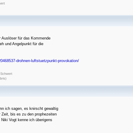
wert
er Auslöser für das Kommende
eh und Angelpunkt für die
20468537-drohnen-luftstuetzpunkt-provokation/
s Schwert
bris)
n ich sagen, es knirscht gewaltig
 Zeit, bis es zu den prophezeiten
Niki Vogt kenne ich überigens