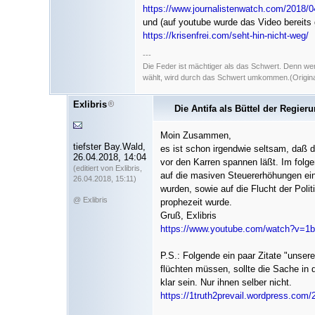
https://www.journalistenwatch.com/20
und (auf youtube wurde das Video bereits 
https://krisenfrei.com/seht-hin-nicht-weg/
---
Die Feder ist mächtiger als das Schwert. Denn we
wählt, wird durch das Schwert umkommen.(Original
Exlibris
Die Antifa als Büttel der Regier
Moin Zusammen,
tiefster Bay.Wald,
es ist schon irgendwie seltsam, daß d
26.04.2018, 14:04
vor den Karren spannen läßt. Im folg
(editiert von Exlibris,
auf die masiven Steuererhöhungen ein 
26.04.2018, 15:11)
wurden, sowie auf die Flucht der Polit
@ Exlibris
prophezeit wurde.
Gruß, Exlibris
https://www.youtube.com/watch?v
P.S.: Folgende ein paar Zitate "unsere
flüchten müssen, sollte die Sache in 
klar sein. Nur ihnen selber nicht.
https://1truth2prevail.wordpress.com/