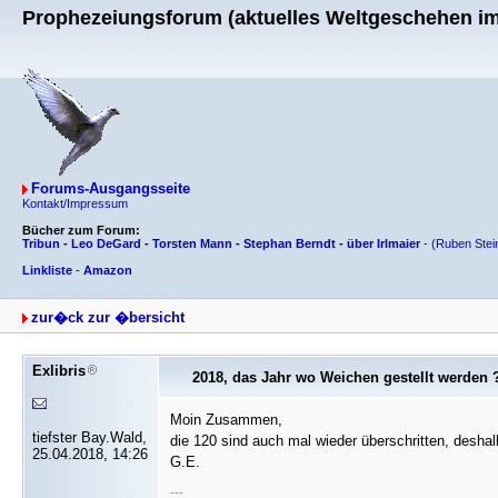
Prophezeiungsforum (aktuelles Weltgeschehen im 
Forums-Ausgangsseite
Kontakt/Impressum
Bücher zum Forum:
Tribun
-
Leo DeGard
-
Torsten Mann
-
Stephan Berndt
-
über Irlmaier
-
(Ruben Stei
Linkliste
-
Amazon
zur�ck zur �bersicht
Exlibris
2018, das Jahr wo Weichen gestellt werden ?
Moin Zusammen,
tiefster Bay.Wald,
die 120 sind auch mal wieder überschritten, deshalb
25.04.2018, 14:26
G.E.
---