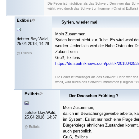
Die Feder ist mächtiger als das Schwert. Denn wer das Sch
wählt, wird durch das Schwert umkommen.(Original Exlibris)
Exlibris
Syrien, wieder mal
Moin Zusammen,
tiefster Bay.Wald,
Syrien kommt nicht zur Ruhe. Es wird wohl d
25.04.2018, 14:29
werden. Jedenfalls wird der Nahe Osten der Dr
Zukunft sein.
@ Exlibris
Gruß, Exlibris
https://de.sputniknews.com/politik/201804253
---
Die Feder ist mächtiger als das Schwert. Denn wer da
wählt, wird durch das Schwert umkommen.(Original Exli
Exlibris
Der Deutschen Frühling ?
Moin Zusammen,
tiefster Bay.Wald,
da ich im Bewachungsgewerbe arbeite, kan
25.04.2018, 14:37
im System. Es ist nur noch eine Frage der
Bürgerkriegs ähnlichen Zuständen kommt. 
@ Exlibris
auch persönlich.
Gruß, Exlibris