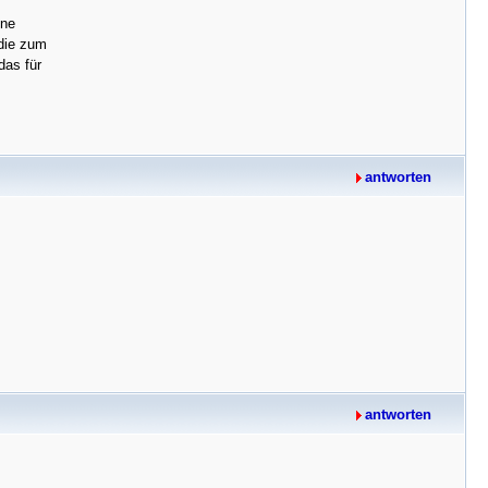
ine
 die zum
das für
antworten
antworten