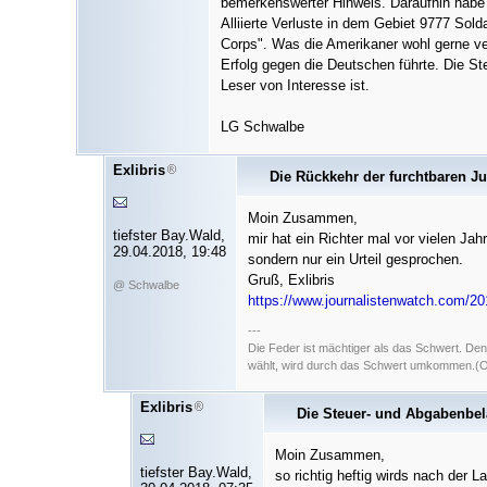
bemerkenswerter Hinweis. Daraufhin habe
Alliierte Verluste in dem Gebiet 9777 Sol
Corps". Was die Amerikaner wohl gerne ver
Erfolg gegen die Deutschen führte. Die Ste
Leser von Interesse ist.
LG Schwalbe
Exlibris
Die Rückkehr der furchtbaren Ju
Moin Zusammen,
tiefster Bay.Wald,
mir hat ein Richter mal vor vielen Ja
29.04.2018, 19:48
sondern nur ein Urteil gesprochen.
Gruß, Exlibris
@ Schwalbe
https://www.journalistenwatch.com/201
---
Die Feder ist mächtiger als das Schwert. De
wählt, wird durch das Schwert umkommen.(Ori
Exlibris
Die Steuer- und Abgabenbe
Moin Zusammen,
tiefster Bay.Wald,
so richtig heftig wirds nach der 