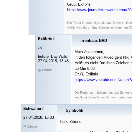
Gruß, Exlibris
https://www.journalistenwatch.com/20
---
Die Feder ist mächtiger als das Schwert. De
wählt, wird durch das Schwert umkommen.(Ori
Exlibris
Irrenhaus BRD
Moin Zusammen,
tiefster Bay.Wald,
in den folgenden Video geht Niki 
27.04.2018, 13:48
Heißt es nicht "an ihren Zeichen 
ab Min 9:30.
@ Exlibris
Gruß, Exlibris
https://www.youtube.com/watc
---
Die Feder ist mächtiger als das Schwer
wählt, wird durch das Schwert umkommen
Schwalbe
Symbolik
27.04.2018, 15:03
Hallo Zitrone,
@ Zitrone