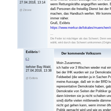
27.04.2018, 13:14
wenn Rettungskräfte angegriffen werden.
daß Personen die freiwillig Dienst bei der
@ Zitrone
machen, das Handtuch werfen. Wir komme
immer näher.
Gruß, Exlibris
https://www.merkur.de/lokales/muenchen/s
---
Die Feder ist mächtiger als das Schwert. Denn we
wählt, wird durch das Schwert umkommen.(Original
Exlibris
Der kommende Volkszorn
Moin Zusammen,
tiefster Bay.Wald,
ich hatte vor 3 Wochen wieder mal ein
27.04.2018, 13:38
bei der IHK wurden wir zur Demokratie
Feldwebel (die werden ja in Sachen Po
@ Exlibris
meine Aussage, daß wir in der BRD k
representative Demokratie haben, gab
Demokratie von Seiten der Politiker ga
dann könnten sie ja nicht schalten und
sind) dürfte vielen mittlerweile dämm
nicht gut gehen kann, wenn immer öft
Politik gemacht wird und wie es ende