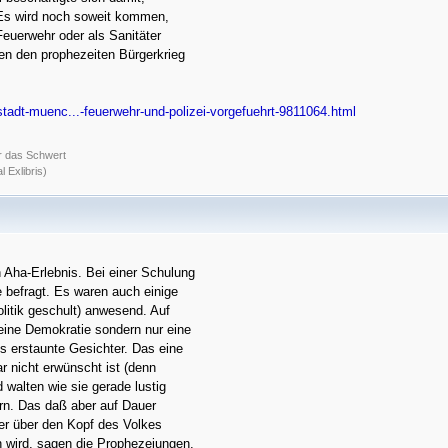
 Es wird noch soweit kommen,
 Feuerwehr oder als Sanitäter
n den prophezeiten Bürgerkrieg
tadt-muenc...-feuerwehr-und-polizei-vorgefuehrt-9811064.html
r das Schwert
 Exlibris)
 Aha-Erlebnis. Bei einer Schulung
 befragt. Es waren auch einige
litik geschult) anwesend. Auf
eine Demokratie sondern nur eine
s erstaunte Gesichter. Das eine
r nicht erwünscht ist (denn
 walten wie sie gerade lustig
ern. Das daß aber auf Dauer
er über den Kopf des Volkes
n wird, sagen die Prophezeiungen.