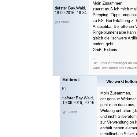
Moin Zusammen,
tiefster Bay.Wald,
zuerst muß ich mich mal 
18.09.2016, 18:34
Prepping- Tipps umgebau
zu KS. Bei Erkältung z. B
@ Exlibris
Antibiotika. Bei offenen
Ringelblumensalbe kann 
gleich die "schwere Artil
anders geht.
Gruß, Exlibris
---
Die Feder ist mächtiger als 
wählt, wird durch das Schwer
Exlibris
Wie wirkt kolloi
Moin Zusammen,
tiefster Bay.Wald,
der genaue Wirkmech
19.09.2016, 20:16
geht man daon aus, d
Wirkung entfalten (d
@ Exlibris
und nicht Silberatom
zur Verwendung on ko
enthält neben elemen
metallischen Silber, 