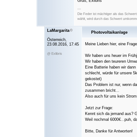
Gruß, Exlibris
---
Die Feder ist mächtiger als das Schwer
wählt, wird durch das Schwert umkommen
LaMargarita
Photovoltaikanlage
Österreich,
Meine Lieben hier, eine Frage
23.08.2016, 17:45
@ Exlibris
Wir haben uns heuer im Frühj
Wir haben den teureren Umwan
Eine Batterie haben wir dann
schlecht, würde für unsere 5
gekostet)
Das Problem ist nur, wenn das
zusammen bricht...
Also auch für uns kein Strom
Jetzt zur Frage:
Kennt sich da jemand aus? G
Weil nochmal 6000€...puh, das
Bitte, Danke für Antworten!