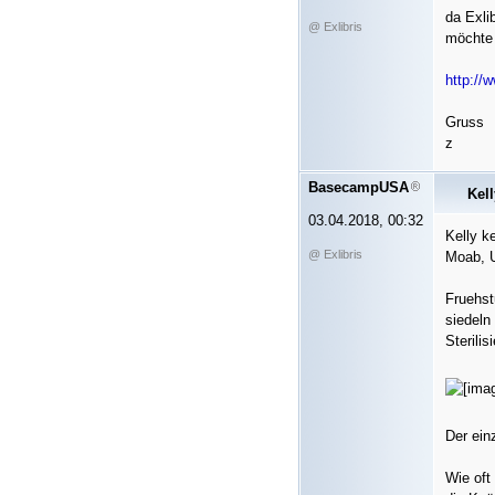
da Exli
@ Exlibris
möchte 
http://
Gruss
z
BasecampUSA
Kell
03.04.2018, 00:32
Kelly k
@ Exlibris
Moab, U
Fruehst
siedeln
Sterili
Der ein
Wie oft