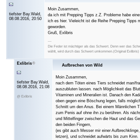
Moin Zusammen,
tiefster Bay.Wald,
da ich mit Prepping Tipps z.Z. Probleme habe ein
08.08.2016, 20:50
ich es hier. Vieleicht ist die Reihe Prepping Tipps m
geworden.
Gruß, Exlibris
---
Die Feder ist mächtiger als das Schwert. Denn wer das Sch
wählt, wird durch das Schwert umkommen.(Original Exlibris)
Exlibris
Aufbrechen von Wild
Moin Zusammen,
tiefster Bay.Wald,
nach dem Töten eines Tiers schneidet man/fr
08.08.2016, 21:08
auszubluten lassen. nach Möglichkeit das Blut
Vitaminen und Mineralien ist. Danach den Kad
@ Exlibris
oben gegen eine Böschung legen, falls möglich
Schnitt um den Anus. Bei einem Männlichen Tie
zum Penis auf ohne ihn zu berühren. Als nächs
und Mittelfinger zwischen die Haut und das Ge
den beiden Fingern,
(es gibt auch Messer mir einer Aufbrechklinge,
letzen), und schneidet aufwärts bis zum Kinn