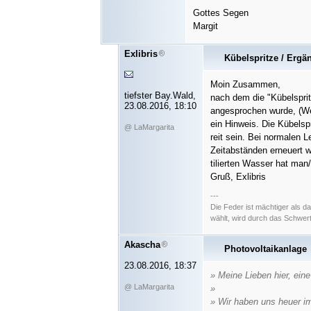
Gottes Segen
Margit
Exlibris
Kübelspritze / Erg
Moin Zusammen,
tiefster Bay.Wald,
nach dem die "Kübelsprit
23.08.2016, 18:10
angesprochen wurde, (We
ein Hinweis. Die Kübelspri
@ LaMargarita
reit sein. Bei normalen
Zeitabständen erneuert w
tilierten Wasser hat man
Gruß, Exlibris
---
Die Feder ist mächtiger als 
wählt, wird durch das Schwer
Akascha
Photovoltaikanlage
23.08.2016, 18:37
» Meine Lieben hier, eine
@ LaMargarita
»
» Wir haben uns heuer i