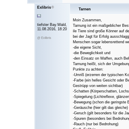
Exlibris
Tarnen
Moin Zusammen,
tiefster Bay.Wald,
Tarnung ist ein maßgeblicher Bes
11.08.2016, 18:20
ile Tiere sind große Könner auf
bei der Jagt für Erfolg ausschla
@ Exlibris
Menschen sogar lebensrettend wer
-die eigene Sicht,
-die Beweglichkeit und
-den Einsatz on Waffen, auch Beh
Tarnung heißt, sich der Umgebung
Punkte zu achten:
-Umriß (erzerren der typischen K
-Farbe (ein helles Gesicht oder B
Gestrüpp von weiten sichtbar)
-Schatten (Körperschatten, Lochs
-Spiegelung (Lichtreflexe, glänz
-Bewegung (schon die geringste
-Geräusche (hier gilt das gleiche)
-Geruch (gilt besonders für die Ja
-Spuren (besonders bei Bedrohung
-Rauch (nur bei Bedrohung)