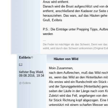
Anus wird entfernt.
Danach wird die Brust aufgeschlitzt und von de
entfernt, anschließend den Kadaver zur Seite
herausziehen. Das wars, auf das Häuten gehe 
Gruß, Exlibris
P.S.: Die Einträge unter Prepping Tipps, Aufb
werden
---
Die Feder ist mächtiger als das Schwert. Denn wer da
wählt, wird durch das Schwert umkommen.(Original Exli
Exlibris
Häuten von Wild
Moin Zusammen,
tiefster Bay.Wald,
nach dem Aufbrechen, muß das Wild noch
09.08.2016, 19:34
es, wenn das Wild an den Hinterläufen mi
Als erstes wird ein Rundschnitt ein Stück 
@ Exlibris
und der Sprunggelenkke (Hinterläufe) gem
seiten der Läufe in der Länge nach vom K
Zuletzt wird das Fell, angefangen von den
für Stück Richtung kopf abgezogen. Eine 
unterstützt mit einem scharfen Messer wo d