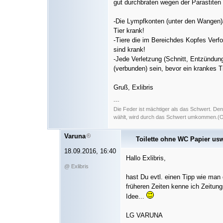
gut durchbraten wegen der Parastiten
-Die Lympfkonten (unter den Wangen)a
Tier krank!
-Tiere die im Bereichdes Kopfes Ver
sind krank!
-Jede Verletzung (Schnitt, Entzündun
(verbunden) sein, bevor ein krankes Ti
Gruß, Exlibris
---
Die Feder ist mächtiger als das Schwert. De
wählt, wird durch das Schwert umkommen.(Ori
Varuna
Toilette ohne WC Papier us
18.09.2016, 16:40
Hallo Exlibris,
@ Exlibris
hast Du evtl. einen Tipp wie ma
früheren Zeiten kenne ich Zeitun
Idee...
LG VARUNA