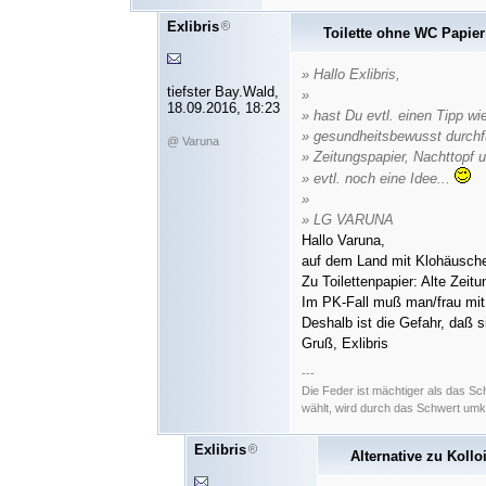
Exlibris
Toilette ohne WC Papier
» Hallo Exlibris,
tiefster Bay.Wald,
»
18.09.2016, 18:23
» hast Du evtl. einen Tipp w
» gesundheitsbewusst durchf
@ Varuna
» Zeitungspapier, Nachttopf
» evtl. noch eine Idee...
»
» LG VARUNA
Hallo Varuna,
auf dem Land mit Klohäuschen
Zu Toilettenpapier: Alte Zeit
Im PK-Fall muß man/frau mit A
Deshalb ist die Gefahr, daß 
Gruß, Exlibris
---
Die Feder ist mächtiger als das S
wählt, wird durch das Schwert umk
Exlibris
Alternative zu Kollo