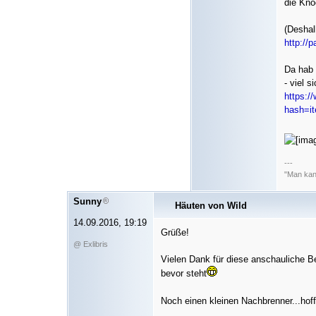
die Knö
(Deshalb
http://p
Da hab 
- viel 
https:/
hash=i
---
"Man kann
Sunny
Häuten von Wild
14.09.2016, 19:19
Grüße!
@ Exlibris
Vielen Dank für diese anschauliche B
bevor steht
Noch einen kleinen Nachbrenner...hoffe