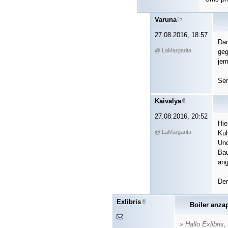
Varuna
27.08.2016, 18:57
Dan
@ LaMargarita
geg
jem
Ser
Kaivalya
27.08.2016, 20:52
Hie
@ LaMargarita
Kuh
Und
Bau
ang
Der
Exlibris
Boiler anza
» Hallo Exlibris,