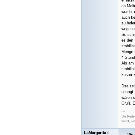
er nich
an Mali
wurde, 
auch ke
zu hole
wegen d
So schi
es den 
stabilis
Menge i
4 Stund
Als am 
stabili
kurzer Z
Dsa zei
gesagt:
wären s
Gruß, E
---
Die Fede
wählt, w
LaMargarita
Wie 