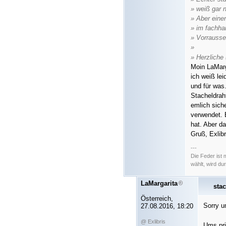
» weiß gar 
» Aber eine
» im fachha
» Vorrausset
»
» Herzliche
Moin LaMarg
ich weiß lei
und für was
Stacheldraht
emlich sich
verwendet. 
hat. Aber d
Gruß, Exlibr
---
Die Feder ist
wählt, wird d
LaMargarita
sta
Österreich,
Sorry u
27.08.2016, 18:20
@ Exlibris
Ums pri