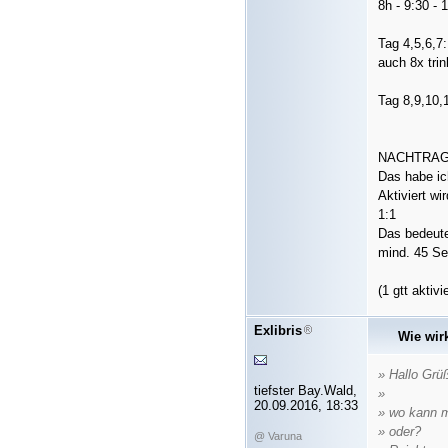
8h - 9:30 - 
Tag 4,5,6,7
auch 8x tri
Tag 8,9,10,1
NACHTRAG
Das habe ic
Aktiviert w
1:1
Das bedeute
mind. 45 Se
(1 gtt aktiv
Exlibris
Wie wirk
» Hallo Grü
tiefster Bay.Wald,
»
20.09.2016, 18:33
» wo kann m
» oder?
@ Varuna