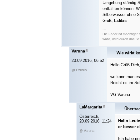
Umgebung ständig Sil
entfallten können. W
Silberwasser ohne S
Gruß, Exlibris
---
Die Feder ist mächtiger
wählt, wird durch das S
Varuna
Wie wirkt ko
20.09.2016, 06:52
Hallo Grüß Dich
@ Exlibris
wo kann man es 
Reicht es im Sc
VG Varuna
LaMargarita
Übertr
Österreich,
Hallo Leute
20.09.2016, 11:24
er besser d
@ Varuna
Ich habe per