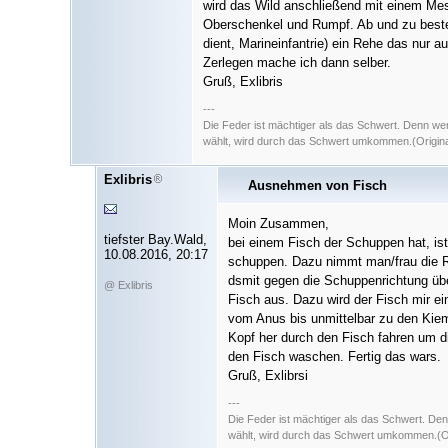
wird das Wild anschließend mit einem Me
Oberschenkel und Rumpf. Ab und zu bestel
dient, Marineinfantrie) ein Rehe das nur 
Zerlegen mache ich dann selber.
Gruß, Exlibris
---
Die Feder ist mächtiger als das Schwert. Denn we
wählt, wird durch das Schwert umkommen.(Original
Exlibris
Ausnehmen von Fisch
Moin Zusammen,
tiefster Bay.Wald,
bei einem Fisch der Schuppen hat, ist
10.08.2016, 20:17
schuppen. Dazu nimmt man/frau die R
dsmit gegen die Schuppenrichtung üb
@ Exlibris
Fisch aus. Dazu wird der Fisch mir e
vom Anus bis unmittelbar zu den Kie
Kopf her durch den Fisch fahren um d
den Fisch waschen. Fertig das wars.
Gruß, Exlibrsi
---
Die Feder ist mächtiger als das Schwert. De
wählt, wird durch das Schwert umkommen.(Ori