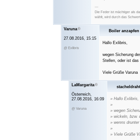
---
Die Feder ist mächtiger als 
wählt, wird durch das Schwer
Varuna
Boiler anzapfen
27.08.2016, 15:15
Hallo Exlibris,
@ Exlibris
wegen Sicherung de
Stellen, oder ist das
Viele Grüße Varuna
LaMargarita
stacheldrah
Österreich,
» Hallo Exlibris,
27.08.2016, 16:09
»
@ Varuna
» wegen Sicher
» wickeln, bzw. 
» wenns drunter
»
» Viele Grüße V