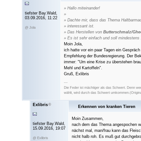
» Hallo miteinander!
tiefster Bay.Wald,
»
03.09.2016, 11:22
» Dachte mir, dass das Thema Haltbarmac
» interessant ist.
@ Jola
» Das Herstellen von
Butterschmalz/Ghe
» Es ist sehr einfach und soll mindestens 
Moin Jola,
ich hatte vor ein paar Tagen ein Gespräc
Empfehlung der Bundesregierung. Der Be
immer: "Um eine Krise zu überstehen bra
Mehl und Kartoffeln".
Gruß, Exlibris
---
Die Feder ist mächtiger als das Schwert. Denn we
wählt, wird durch das Schwert umkommen.(Original
Exlibris
Erkennen von kranken Tieren
Moin Zusammen,
tiefster Bay.Wald,
nach dem das Thema angespochen wurd
15.09.2016, 19:07
nächst mal, man/frau kann das Fleisc
nicht halb roh. Es muß gut durchgebra
@ Exlibris