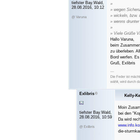
tiefster Bay.Wald,
»
28.08.2016, 10:12
» wegen Sicher
» wickeln, bzw. 
@ Varuna
» wenns drunter
»
» Viele Grüße V
Hallo Varuna,
beim Zusammenbr
zu überleben. Al
Bord werfen. Es
Gruß, Exlibris
---
Die Feder ist mäch
wählt, wird durch 
Exlibris
Kelly-Ke
Moin Zusa
tiefster Bay.Wald,
bei den "Kop
28.08.2016, 10:59
Da wird rech
www.info.kop
@ Exlibris
die-sturmkan