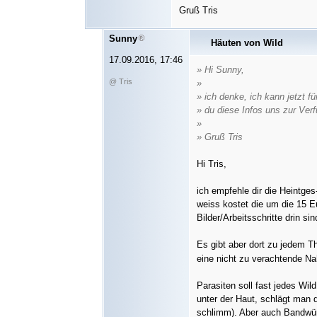
Gruß Tris
Sunny
Häuten von Wild
17.09.2016, 17:46
» Hi Sunny,
@ Tris
»
» ich denke, ich kann jetzt fü
» du diese Infos uns zur Verf
»
» Gruß Tris
Hi Tris,
ich empfehle dir die Heintge
weiss kostet die um die 15 E
Bilder/Arbeitsschritte drin sin
Es gibt aber dort zu jedem T
eine nicht zu verachtende N
Parasiten soll fast jedes Wi
unter der Haut, schlägt man 
schlimm). Aber auch Bandwürm