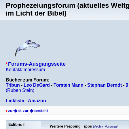
Prophezeiungsforum (aktuelles Welt
im Licht der Bibel)
Forums-Ausgangsseite
Kontakt/Impressum
Bücher zum Forum:
Tribun
-
Leo DeGard
-
Torsten Mann
-
Stephan Berndt
-
ü
(Ruben Stein)
Linkliste
-
Amazon
zur�ck zur �bersicht
Exlibris
Weitere Prepping Tipps
(Archiv_Vorsorge)