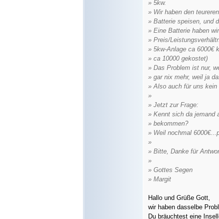
» 5kw.
» Wir haben den teurere
» Batterie speisen, und d
» Eine Batterie haben wi
» Preis/Leistungsverhält
» 5kw-Anlage ca 6000€ ko
» ca 10000 gekostet)
» Das Problem ist nur, w
» gar nix mehr, weil ja 
» Also auch für uns kei
»
» Jetzt zur Frage:
» Kennt sich da jemand a
» bekommen?
» Weil nochmal 6000€...pu
»
» Bitte, Danke für Antwor
»
» Gottes Segen
» Margit
Hallo und Grüße Gott,
wir haben dasselbe Probl
Du bräuchtest eine Inse