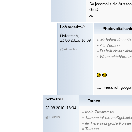
So jedenfalls die Aussag
Gruß
A.
LaMargarita
Photovoltaikanl
Österreich,
» wir haben dasselbe
23.08.2016, 18:39
» AC-VersIon.
@ Akascha
» Du bräuchtest ein
» Wechselrichtern u
......muss ich googe
Schwan
Tarnen
23.08.2016, 18:04
» Moin Zusammen,
@ Exlibris
» Tarnung ist ein maßgeblich
» ile Tiere sind große Könn
» Tarnung