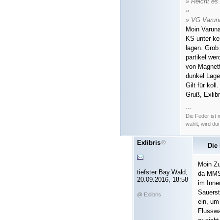
» Reicht es
»
» VG Varun
Moin Varuna
KS unter ke
lagen. Grob
partikel wer
von Magnetf
dunkel Lage
Gilt für koll
Gruß, Exlibr
---
Die Feder ist
wählt, wird d
Exlibris
Die
Moin Z
tiefster Bay.Wald,
da MMS 
20.09.2016, 18:58
im Inne
Sauerst
@ Exlibris
ein, um
Flusswa