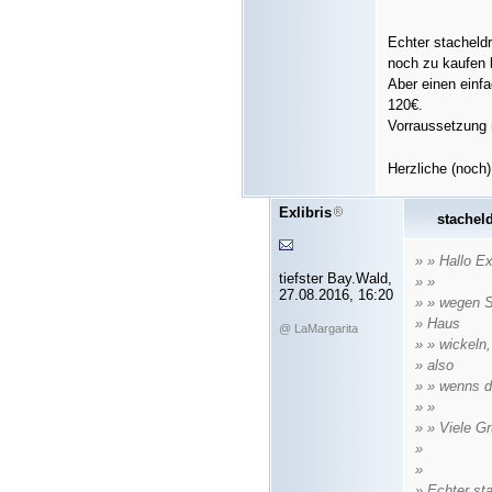
Echter stacheldr
noch zu kaufen
Aber einen einf
120€.
Vorraussetzung n
Herzliche (noch
Exlibris
stachel
» » Hallo Exl
tiefster Bay.Wald,
» »
27.08.2016, 16:20
» » wegen 
» Haus
@ LaMargarita
» » wickeln,
» also
» » wenns d
» »
» » Viele G
»
»
» Echter sta