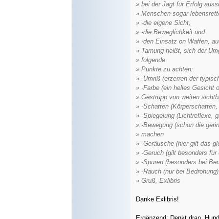
» bei der Jagt für Erfolg au
» Menschen sogar lebensrette
» -die eigene Sicht,
» -die Beweglichkeit und
» -den Einsatz on Waffen, au
» Tarnung heißt, sich der U
» folgende
» Punkte zu achten:
» -Umriß (erzerren der typis
» -Farbe (ein helles Gesicht
» Gestrüpp von weiten sichtb
» -Schatten (Körperschatten,
» -Spiegelung (Lichtreflexe,
» -Bewegung (schon die geri
» machen
» -Geräusche (hier gilt das gl
» -Geruch (gilt besonders für
» -Spuren (besonders bei Bed
» -Rauch (nur bei Bedrohung)
» Gruß, Exlibris
Danke Exlibris!
Ergänzend: Denkt dran, Hund