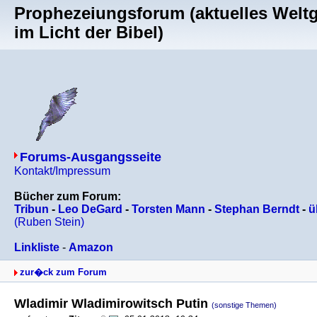
Prophezeiungsforum (aktuelles Welt
im Licht der Bibel)
Forums-Ausgangsseite
Kontakt/Impressum
Bücher zum Forum:
Tribun
-
Leo DeGard
-
Torsten Mann
-
Stephan Berndt
-
ü
(Ruben Stein)
Linkliste
-
Amazon
zur�ck zum Forum
Wladimir Wladimirowitsch Putin
(sonstige Themen)