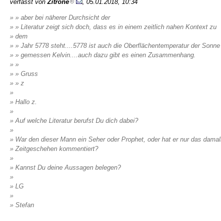
verfasst von
Zitrone
, 05.01.2018, 10:34
» » aber bei näherer Durchsicht der
» » Literatur zeigt sich doch, dass es in einem zeitlich nahen Kontext zu
» dem
» » Jahr 5778 steht....5778 ist auch die Oberflächentemperatur der Sonne
» » gemessen Kelvin....auch dazu gibt es einen Zusammenhang.
» »
» » Gruss
» » z
»
» Hallo z.
»
» Auf welche Literatur berufst Du dich dabei?
»
» War den dieser Mann ein Seher oder Prophet, oder hat er nur das damal
» Zeitgeschehen kommentiert?
»
» Kannst Du deine Aussagen belegen?
»
» LG
»
» Stefan