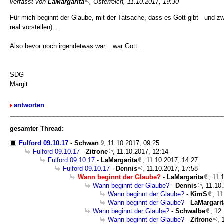
verfasst von
LaMargarita
, Österreich, 11.10.2017, 19:30
Für mich beginnt der Glaube, mit der Tatsache, dass es Gott gibt - und zw
real vorstellen)...
Also bevor noch irgendetwas war....war Gott...
SDG
Margit
antworten
gesamter Thread:
Fulford 09.10.17
-
Schwan
, 11.10.2017, 09:25
Fulford 09.10.17
-
Zitrone
, 11.10.2017, 12:14
Fulford 09.10.17
-
LaMargarita
, 11.10.2017, 14:27
Fulford 09.10.17
-
Dennis
, 11.10.2017, 17:58
Wann beginnt der Glaube?
-
LaMargarita
, 11.
Wann beginnt der Glaube?
-
Dennis
, 11.10
Wann beginnt der Glaube?
-
KimS
, 1
Wann beginnt der Glaube?
-
LaMargarit
Wann beginnt der Glaube?
-
Schwalbe
, 12
Wann beginnt der Glaube?
-
Zitrone
, 