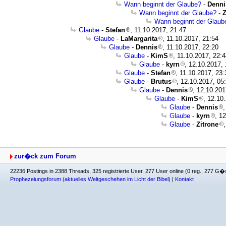
Wann beginnt der Glaube?
-
Denni
Wann beginnt der Glaube?
-
Z
Wann beginnt der Glaub
Glaube
-
Stefan
, 11.10.2017, 21:47
Glaube
-
LaMargarita
, 11.10.2017, 21:54
Glaube
-
Dennis
, 11.10.2017, 22:20
Glaube
-
KimS
, 11.10.2017, 22:
Glaube
-
kyrn
, 12.10.2017, 
Glaube
-
Stefan
, 11.10.2017, 23:
Glaube
-
Brutus
, 12.10.2017, 05
Glaube
-
Dennis
, 12.10.201
Glaube
-
KimS
, 12.10
Glaube
-
Dennis
,
Glaube
-
kyrn
, 1
Glaube
-
Zitrone
zur�ck zum Forum
22236 Postings in 2388 Threads, 325 registrierte User, 277 User online (0 reg., 277 G�
Prophezeiungsforum (aktuelles Weltgeschehen im Licht der Bibel)
|
Kontakt