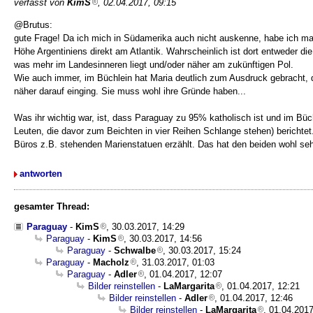
verfasst von
KimS
, 02.04.2017, 09:15
@Brutus:
gute Frage! Da ich mich in Südamerika auch nicht auskenne, habe ich mal 
Höhe Argentiniens direkt am Atlantik. Wahrscheinlich ist dort entweder 
was mehr im Landesinneren liegt und/oder näher am zukünftigen Pol.
Wie auch immer, im Büchlein hat Maria deutlich zum Ausdruck gebracht, da
näher darauf einging. Sie muss wohl ihre Gründe haben...
Was ihr wichtig war, ist, dass Paraguay zu 95% katholisch ist und im Bü
Leuten, die davor zum Beichten in vier Reihen Schlange stehen) berichte
Büros z.B. stehenden Marienstatuen erzählt. Das hat den beiden wohl sehr
antworten
gesamter Thread:
Paraguay
-
KimS
, 30.03.2017, 14:29
Paraguay
-
KimS
, 30.03.2017, 14:56
Paraguay
-
Schwalbe
, 30.03.2017, 15:24
Paraguay
-
Macholz
, 31.03.2017, 01:03
Paraguay
-
Adler
, 01.04.2017, 12:07
Bilder reinstellen
-
LaMargarita
, 01.04.2017, 12:21
Bilder reinstellen
-
Adler
, 01.04.2017, 12:46
Bilder reinstellen
-
LaMargarita
, 01.04.2017